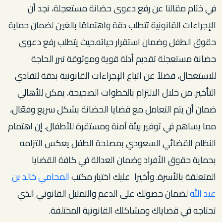
في ختام مقالنا عن رفع دعوى حضانة مستعجلة، نجد أن
الإجراءات القانونية تتطلب دقة واهتمامًا بالغين لضمان حماية
حقوق الطفل وضمان استقرار حياته.حيث يتطلب رفع دعوى
حضانة مستعجلة تقديم أدلة قوية وموثوقة تبرر الحاجة
للاستعجال، فضلاً عن اتباع الإجراءات القانونية بدقة لتفادي
التأخير. من خلال الالتزام بالخطوات الصحيحة، يمكن للأهالي
ضمان أن يتم التعامل مع قضايا الحضانة بشكل سريع وفعّال،
مما يساهم في توفير بيئة آمنة ومستقرة للأطفال. إن اهتمام
النظام القضائي السعودي بمصلحة الطفل يعكس التزامه
بحماية حقوق الأفراد وضمان العدالة في كافة القضايا
المتعلقة بالأسرة. وأخيرا عليك اختيار مكتب
المحامي خالد بن
عبد الله
لضمان حصولك على الدعم والتمثيل القانوني الذي
تحتاجه في قضاياك ومشاكلك القانونية المختلفة.