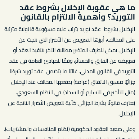
ما هي عقوبة الإخلال بشروط عقد
التوريد؟ وأهمية الالتزام بالقانون
الإخلال بشروط عقد توريد يترتب عليه مسؤولية قانونية مترتبة
على المخالف، أبرزها التعويض عن الأضرار التي نتجت عن
الإخلال. يمكن للطرف المتضرر مطالبة الآخر بتنفيذ العقد أو
تعويضه عن الفارق والخسائر، وفقًا للمبادئ العامة في عقد
التوريد في القانون المدني. غالبًا ما يتضمن عقد توريد شرطًا
جزائيًا مسبق الاتفاق (غرامة) يدفعها المخالف عند الإخلال
(مثل التأخير في التسليم أو السداد). في النظام السعودي،
يُعترف قانونًا بشرط الجزائي كآلية لتعويض الأضرار الناتجة عن
الإخلال.
وعلى صعيد العقود الحكومية (نظام المنافسات والمشتريات)،