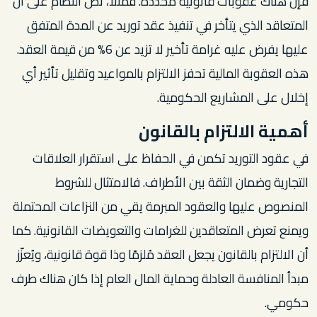
فإن هناك عقوبات قانونية محددة. فمثلاً، نص النظام على أن
المتعاقد الذي يتأخر في تنفيذ عقد توريد عن المدة المتفق
عليها يفرض عليه غرامة تأخير لا تزيد عن 6% من قيمة العقد.
هذه العقوبة المالية تحفز الالتزام بالمواعيد وتقليل تأثير أي
إخلال على المشاريع الحكومية.
أهمية الالتزام بالقانون
في عقود التوريد تكمن في الحفاظ على استقرار العلاقات
التجارية وضمان الثقة بين الأطراف. فالامتثال للشروط
المنصوص عليها والعقود المبرمة يقي من النزاعات المحتملة
ويمنع تعرض المتعاقدين للغرامات والتعويضات القانونية. كما
أن الالتزام بالقانون يجعل العقد مُلزمًا وذا قوة قانونية، ويُعزّز
مبدأ المنافسة العادلة وحماية المال العام إذا كان هناك طرف
حكومي.