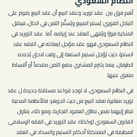
النظام السعودي
أهم فرق بين عقد توريد وعقد البيع أن عقد البيع يقوم على
التبادل الفوري: يُسلم المبيع ويُسلَّم الثمن في الحال، فينقل
الملكية فورًا ويُنتهي العقد عند إبرامه. أما عقد التوريد في
النظام السعودي فهو عقد مؤجل (يعادله في الفقه عقد
السلم)، حيث يُؤجل تسليم السلعة إلى وقت لاحق يُحدده
الطرفان، بينما يلتزم المشتري بدفع الثمن مقدماً أو أقساط
متفق عليها.
في النظام السعودي، لا توجد قواعد مستقلة جديدة ل عقد
توريد مغايرة لعقد البيع من حيث الجوهر؛ فالأنظمة المدنية
تنظر إليهما ضمن نطاق العقود التجارية. ومع ذلك، يتناول
القانون السعودي (وكذلك عقد التوريد في الفقه الإسلامي
المطبقة في المملكة) أحكام التسليم والسداد في العقد