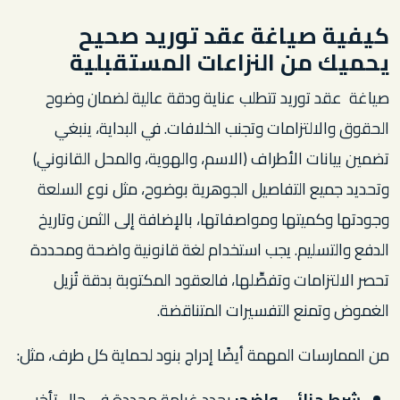
كيفية صياغة عقد توريد صحيح
يحميك من النزاعات المستقبلية
صياغة عقد توريد تتطلب عناية ودقة عالية لضمان وضوح
الحقوق والالتزامات وتجنب الخلافات. في البداية، ينبغي
تضمين بيانات الأطراف (الاسم، والهوية، والمحل القانوني)
وتحديد جميع التفاصيل الجوهرية بوضوح، مثل نوع السلعة
وجودتها وكميتها ومواصفاتها، بالإضافة إلى الثمن وتاريخ
الدفع والتسليم. يجب استخدام لغة قانونية واضحة ومحددة
تحصر الالتزامات وتفصِّلها، فالعقود المكتوبة بدقة تُزيل
الغموض وتمنع التفسيرات المتناقضة.
من الممارسات المهمة أيضًا إدراج بنود لحماية كل طرف، مثل:
شرط جزائي واضح:
يحدد غرامة محددة في حال تأخر