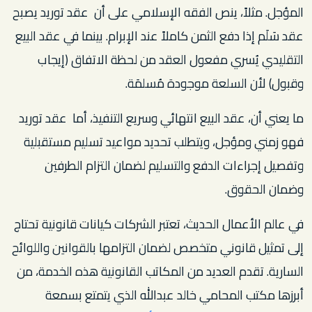
المؤجل. مثلاً، ينص الفقه الإسلامي على أن عقد توريد يصبح
عقد سَلَم إذا دفع الثمن كاملاً عند الإبرام. بينما في عقد البيع
التقليدي يُسري مفعول العقد من لحظة الاتفاق (إيجاب
وقبول) لأن السلعة موجودة مُسلمَة.
ما يعني أن، عقد البيع انتهائي وسريع التنفيذ، أما عقد توريد
فهو زمني ومؤجل، ويتطلب تحديد مواعيد تسليم مستقبلية
وتفصيل إجراءات الدفع والتسليم لضمان التزام الطرفين
وضمان الحقوق.
في عالم الأعمال الحديث، تعتبر الشركات كيانات قانونية تحتاج
إلى تمثيل قانوني متخصص لضمان التزامها بالقوانين واللوائح
السارية. تقدم العديد من المكاتب القانونية هذه الخدمة، من
أبرزها مكتب المحامي خالد عبدالله الذي يتمتع بسمعة