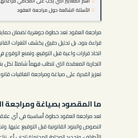
أهم المعايير التي يجب على المحامي مراعاته
الأسئلة الشائعة حول مراجعة العقود
مراجعة العقود تعد خطوة جوهرية لضمان حماية 
قراءة بنود، بل تحليل دقيق يكشف الثغرات القانو
اتخاذ قرارات واعية قبل التوقيع، وتمنع الوقوع ف
التجارية المعقدة التي تتطلب فهماً شاملاً لكل 
تعزيز القدرة على صياغة ومراجعة اتفاقيات قانون
ما المقصود بصياغة ومراجعة ا
تعد مراجعة العقود خطوة أساسية في أي علاقة ق
النصوص والبنود القانونية قبل التوقيع عليها. و
الأطراف، وتحديد المخاطر المحتملة لتجنب أي نز